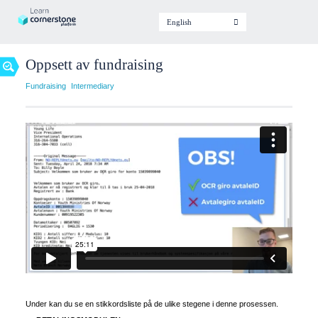
Find
English
your
lesson
Oppsett av fundraising
Fundraising
Intermediary
Level
Beginner
Intermediary
Advanced
Topic
/
Module
Article
Audio
Calendar
Document
Under kan du se en stikkordsliste på de ulike stegene i denne prosessen.