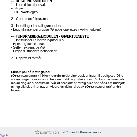
--- BETALINGSMODULEN
Form
1 - Legg til betalingsvalg
-- Stripe
Fundraising
-- OCR/Avtalegiro
2 - Opprett en fakturamal
Room
3 - Innstillinger i betalingsmodulen
Image
- Legg til avsendergruppe (Gruppe opprettes i Folk-modulen)
--- FUNDRAISINGsMODULEN - GIVERTJENESTE
Language
1 - Innstillinger i fundraisingmodulen
- Epost og bekreftelser
Membership
- Sette frekvens på AG
- Legge til standard betingelser
Message
2 - Opprett et formål
Payment
People
Eksempel på betingelser:
(Organisasjonen) vil ikke videreformidle dine opplysninger til tredjepart. Dine
opplysninger brukes til invitasjoner, takk og nyhetsbrev. Du kan når som helst
Subscriptions
melde deg av e-postlisten. Når et prosjekt er ferdig eller har nådd sitt budsjett,
gir jeg tillatelse til at gaven videreformidles til et av (Organisasjonen)' andre
System
formål.
Website
© Copyright Kommunion inc.
Sign in