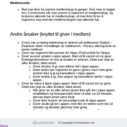
Form
Medlemsside
Man kan ikke ha samme medlemskap to ganger. Hvis man er logget
Fundraising
inn
i Cornerstone når man prøver å registrere et medlemsskap, og
brukeren allerede har et medlemsskap, vil man ikke få lov å
Room
registrere seg med det medlemsskapet man allerede har.
Image
Andre årsaker (knyttet til giver / medlem)
Language
Membership
Cross site scripting-blokkering er aktivert på nettleseren (Safari) -
Deaktiver dette i Innstillinger av nettleseren - Privacy eller/og bruk en
annen nettleser
Message
Giver har registrert feil nummer for Vipps (Feil kortinfo for Stripe)
Giver avviser avtalen i vipps-appen. Man vil få varsel om ny giver.
Payment
Endringshistorikken vil vise at avtalen er arkivert. Dette kan skje av
ulike årsaker, blant annet:
Giver ønsker å gi, men klikker feil i vipps-appen.
People
Noen andre har registrert en gave i givers navn men giver
ønsker ikke å gi og kansellerer i vipps-appen.
Subscriptions
Giver tenkte å gi, men angrer og kansellerer derfor i vipps-
appen.
System
Giver lar være å åpne vipps-appen. Man vil få varsel om ny giver.
Dette kan skje av ulike årsaker, blant annet:
Når giver av en eller annen grunn ikke går inn i vipps-appen
Website
umiddelbart og forespørselen timer ut etter ca 10 minutter,
det kan blant annet være fordi:
Giver ikke husker sin personlige kode til vipps-appen.
Giver skulle gå inn i appen, men fikk en telefon som tok 10
minutter og deretter glemmer hele greia.
Giver har ikke mobilen lett tilgjengelig akkurat nå.
© Copyright Kommunion inc.
Sign in