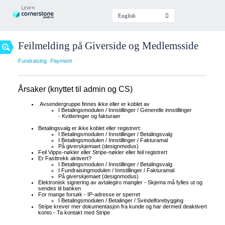
Find
English
your
lesson
Feilmelding på Giverside og Medlemsside
Fundraising
Payment
Level
Årsaker (knyttet til admin og CS)
Beginner
Avsendergruppe finnes ikke eller er koblet av
Intermediary
I Betalingsmodulen / Innstillinger / Generelle innstillinger
- Kvitteringer og fakturaer
Advanced
Betalingsvalg er ikke koblet eller registrert:
I Betalingsmodulen / Innstillinger / Betalingsvalg
I Betalingsmodulen / Innstillinger / Fakturamal
På giverskjemaet (designmodus)
Topic
Feil Vipps-nøkler eller Stripe-nøkler eller feil registrert
/
Er Fasttrekk aktivert?
Module
I Betalingsmodulen / Innstillinger / Betalingsvalg
Article
I Fundraisingmodulen / Innstillinger / Fakturamal
På giverskjemaet (designmodus)
Elektronisk signering av avtalegiro mangler - Skjema må fylles ut og
Audio
sendes til banken
For mange forsøk - IP-adresse er sperret
Calendar
I Betalingsmodulen / Betalinger / Svindelforebygging
Stripe krever mer dokumentasjon fra kunde og har dermed deaktivert
konto - Ta kontakt med Stripe
Document